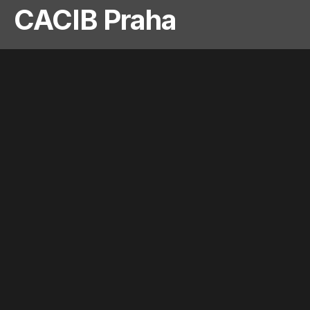
CACIB Praha
Jana Janků
26. 5. 2026
1 minute read
5. 5. 2012 CACIB Dog
Show Praha, CR
Border Collie: No of entries 50
judge Beradze Iuza, GEO